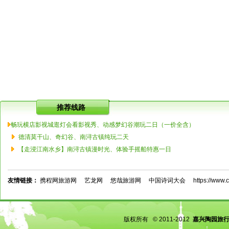
推荐线路
畅玩横店影视城逛灯会看影视秀、动感梦幻谷潮玩二日（一价全含）
德清莫干山、奇幻谷、南浔古镇纯玩二天
【走浸江南水乡】南浔古镇漫时光、体验手摇船特惠一日
友情链接：
携程网旅游网
艺龙网
悠哉旅游网
中国诗词大会
https://www.c
版权所有 © 2011-2012
嘉兴陶园旅行