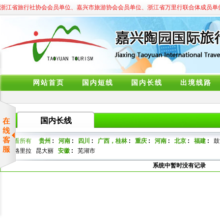
浙江省旅行社协会会员单位、嘉兴市旅游协会会员单位、浙江省万里行联合体成员单
网站首页
国内短线
国内长线
出境线路
国内长线
查看所有
贵州
:
河南
:
四川
:
广西，桂林
:
重庆
:
河南
:
北京
:
福建
:
鼓
香格里拉
昆大丽
安徽
:
芜湖市
系统中暂时没有记录