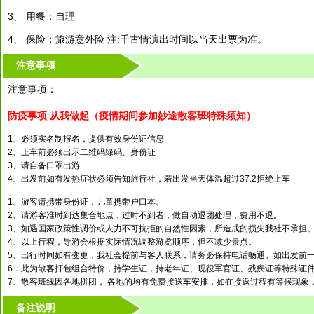
3、 用餐：自理
4、 保险：旅游意外险 注:千古情演出时间以当天出票为准。
注意事项
注意事项：
防疫事项 从我做起（疫情期间参加妙途散客班特殊须知）
1、必须实名制报名，提供有效身份证信息
2、上车前必须出示二维码绿码、身份证
3、请自备口罩出游
4、出发前如有发热症状必须告知旅行社，若出发当天体温超过37.2拒绝上车
1、游客请携带身份证，儿童携带户口本。
2、请游客准时到达集合地点，过时不到者，做自动退团处理，费用不退。
3、如遇国家政策性调价或人力不可抗拒的自然性因素，所造成的损失我社不承担
4、以上行程，导游会根据实际情况调整游览顺序，但不减少景点。
5、出行时间如有变更，我社会提前与客人联系，请务必保持电话畅通。如出发前一
6．此为散客打包组合特价，持学生证，持老年证、现役军官证、残疾证等特殊证
7、散客班线因各地拼团， 各地的均有免费接送车安排，如在接返过程有等候现象，
备注说明