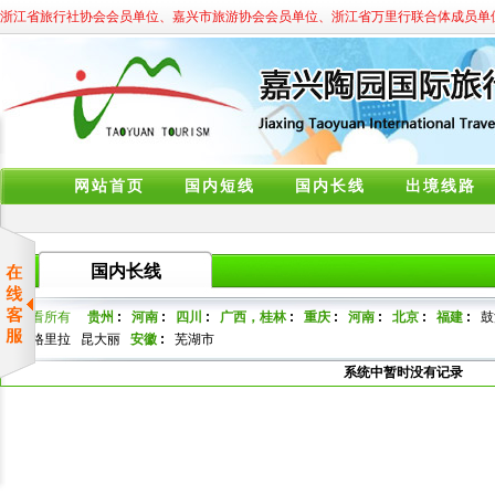
浙江省旅行社协会会员单位、嘉兴市旅游协会会员单位、浙江省万里行联合体成员单
网站首页
国内短线
国内长线
出境线路
国内长线
查看所有
贵州
:
河南
:
四川
:
广西，桂林
:
重庆
:
河南
:
北京
:
福建
:
鼓
香格里拉
昆大丽
安徽
:
芜湖市
系统中暂时没有记录