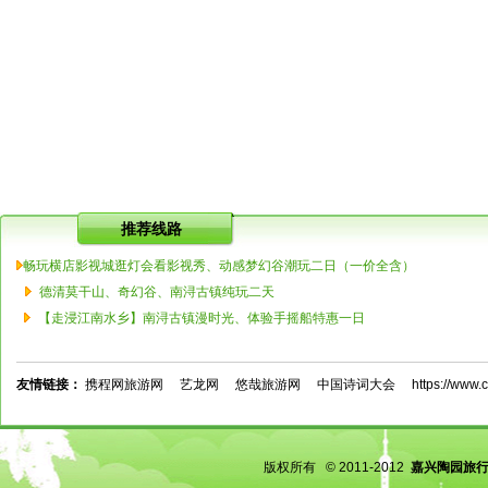
推荐线路
畅玩横店影视城逛灯会看影视秀、动感梦幻谷潮玩二日（一价全含）
德清莫干山、奇幻谷、南浔古镇纯玩二天
【走浸江南水乡】南浔古镇漫时光、体验手摇船特惠一日
友情链接：
携程网旅游网
艺龙网
悠哉旅游网
中国诗词大会
https://www.c
版权所有 © 2011-2012
嘉兴陶园旅行