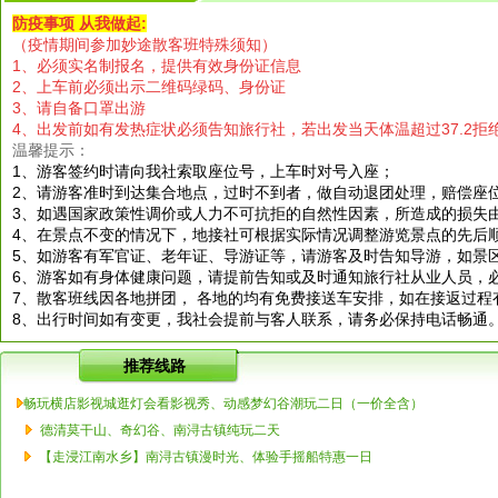
防疫事项 从我做起:
（疫情期间参加妙途散客班特殊须知）
1、必须实名制报名，提供有效身份证信息
2、上车前必须出示二维码绿码、身份证
3、请自备口罩出游
4、出发前如有发热症状必须告知旅行社，若出发当天体温超过37.2拒
温馨提示：
1、游客签约时请向我社索取座位号，上车时对号入座；
2、请游客准时到达集合地点，过时不到者，做自动退团处理，赔偿座
3、如遇国家政策性调价或人力不可抗拒的自然性因素，所造成的损失
4、在景点不变的情况下，地接社可根据实际情况调整游览景点的先后
5、如游客有军官证、老年证、导游证等，请游客及时告知导游，如景
6、游客如有身体健康问题，请提前告知或及时通知旅行社从业人员，
7、散客班线因各地拼团， 各地的均有免费接送车安排，如在接返过程
8、出行时间如有变更，我社会提前与客人联系，请务必保持电话畅通。
推荐线路
畅玩横店影视城逛灯会看影视秀、动感梦幻谷潮玩二日（一价全含）
德清莫干山、奇幻谷、南浔古镇纯玩二天
【走浸江南水乡】南浔古镇漫时光、体验手摇船特惠一日