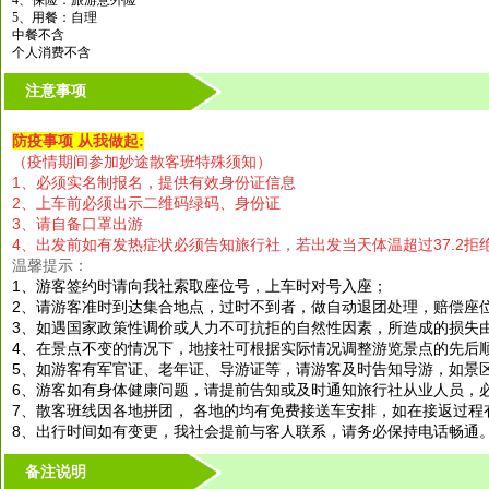
4、保险：旅游意外险
5、用餐：自理
中餐不含
个人消费不含
注意事项
防疫事项 从我做起:
（疫情期间参加妙途散客班特殊须知）
1、必须实名制报名，提供有效身份证信息
2、上车前必须出示二维码绿码、身份证
3、请自备口罩出游
4、出发前如有发热症状必须告知旅行社，若出发当天体温超过37.2拒
温馨提示：
1、游客签约时请向我社索取座位号，上车时对号入座；
2、请游客准时到达集合地点，过时不到者，做自动退团处理，赔偿座
3、如遇国家政策性调价或人力不可抗拒的自然性因素，所造成的损失
4、在景点不变的情况下，地接社可根据实际情况调整游览景点的先后
5、如游客有军官证、老年证、导游证等，请游客及时告知导游，如景
6、游客如有身体健康问题，请提前告知或及时通知旅行社从业人员，
7、散客班线因各地拼团， 各地的均有免费接送车安排，如在接返过程
8、出行时间如有变更，我社会提前与客人联系，请务必保持电话畅通。
备注说明