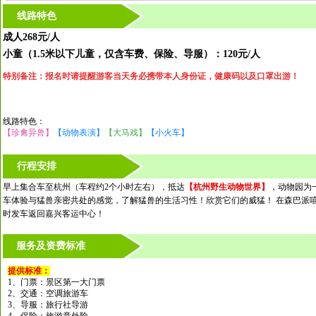
线路特色
成人268元/人
小童（1.5米以下儿童，仅含车费、保险、导服）：120元/人
特别备注：报名时请提醒游客当天务必携带本人身份证，健康码以及口罩出游！
线路特色：
【珍禽异兽】
【动物表演】
【大马戏】
【小火车】
行程安排
早上集合车至杭州（车程约2个小时左右），抵达
【杭州野生动物世界】
，动物园为
车体验与猛兽亲密共处的感觉，了解猛兽的生活习性！欣赏它们的威猛！ 在森巴派嘻
时发车返回嘉兴客运中心！
服务及资费标准
提供标准：
1、门票：景区第一大门票
2、交通：空调旅游车
3、导服：旅行社导游