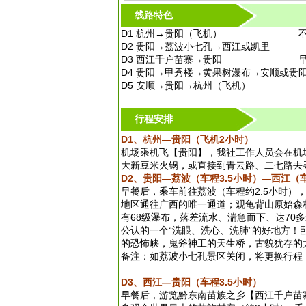
线路特色
D1 杭州→贵阳（飞机） 不
D2 贵阳→荔波小七孔→西江或凯里
D3 西江千户苗寨→贵阳 早
D4 贵阳→甲秀楼→黄果树瀑布→安顺或
D5 安顺→贵阳→杭州（飞机） 
行程安排
D1、杭州—贵阳（飞机2小时）
机场乘机飞【贵阳】，我社工作人员会在机
大新豆米火锅，或直接到青云路、二七路去
D2、贵阳—荔波（车程3.5小时）—西江（
早餐后，乘车前往荔波（车程约2.5小时）
地区通往广西的唯一通道；观龟背山原始森
有68级瀑布，落差流水、湍急而下、达70
公认的一个“洗眼、洗心、洗肺”的好地方！
的恐怖峡，鬼斧神工的天生桥，古貌犹存的
备注：如荔波小七孔景区关闭，将更换行程
D3、西江—贵阳（车程3.5小时）
早餐后，游览黔东南苗族之乡【西江千户苗寨