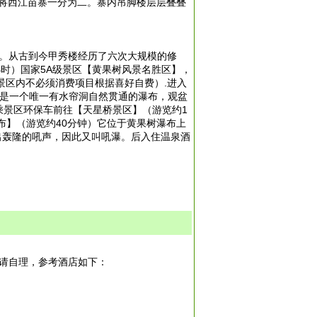
，将西江苗寨一分为二。寨内吊脚楼层层叠叠
。
区。从古到今甲秀楼经历了六次大规模的修
时）国家5A级景区【黄果树风景名胜区】，
属景区内不必须消费项目根据喜好自费）.进入
也是一个唯一有水帘洞自然贯通的瀑布，观盆
乘景区环保车前往【天星桥景区】（游览约1
布】（游览约40分钟）它位于黄果树瀑布上
出轰隆的吼声，因此又叫吼瀑。后入住温泉酒
差请自理，参考酒店如下：