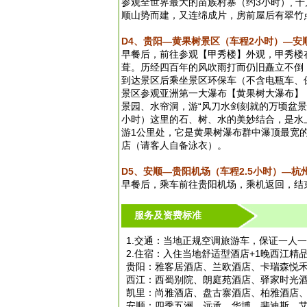
参观全世界最大的苗族村寨（约3小时）,
顺山势而建，又连绵成片，房前屋后有翠竹
D4、贵阳—黄果树景区（车程2小时）—安
早餐后，前往参观【甲秀楼】外观，甲秀楼
葺。历经四百年的风吹雨打而仍旧矗立不倒，
到达景区后乘坐景区环保车（不含电瓶车、保险
景区参观亚洲第一大瀑布【黄果树大瀑布】（
景园、水帘洞，游“风刀水剑刻就的万顷盆
小时）这里的石、树、水的美妙结合，是水
游1公里处，它是黄果树瀑布群中瀑顶最宽
店（请客人自备泳衣）。
D5、安顺—贵阳机场（车程2.5小时）—杭
早餐后，乘车前往贵阳机场，乘机返回，结
服务及资费标准
1.交通：当地正规空调旅游车，保证一人
2.住宿：入住当地舒适型酒店+1晚西江
贵阳：雅客居酒店、兰欧酒店、卡瑞森悦
西江：西蜀别院、朗庭苑酒店、驿家时光
凯里：尚雅酒店、盘古寨酒店、柏雅酒店
安顺：四季五洲、远承、华博、斐迪斯、