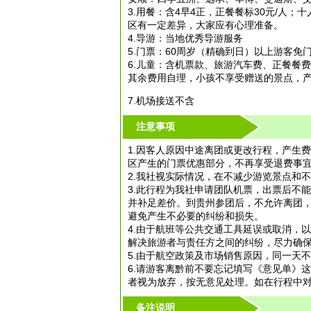
3.用餐：含4早4正，正餐餐标30元/人
区有一定差异，大家应有心理准备。
4.导游：当地优秀导游服务
5.门票：60周岁（精确到日）以上游客免
6.儿童：含机票款、旅游汽车费、正餐餐
其余费用自理，小孩不享受赠送的景点，
7.机场接送不含
注意事项
1.因客人原因中途离团或更改行程，产生
区产生的门票优惠部分，不再享受退费事
2.我社视实际情况，在不减少游览景点和
3.此行程为我社申请团队机票，出票后不
并补足差价。到贵州参团后，不允许离团
避免产生不必要的纠纷和损失。
4.由于航班等公共交通工具延误或取消，
解决旅游者与责任方之间的纠纷，尽力确
5.由于航空政策及市场销售原因，同一天
6.请游客离黔前不要忘记填写《意见单》
者视为放弃，按无意见处理。如在行程中
备注说明