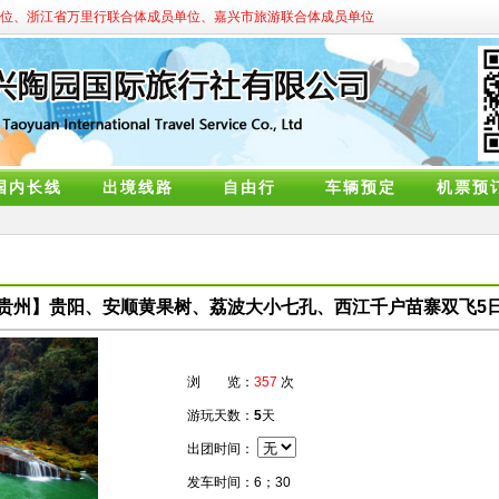
位、浙江省万里行联合体成员单位、嘉兴市旅游联合体成员单位
国内长线
出境线路
自由行
车辆预定
机票预
贵州】贵阳、安顺黄果树、荔波大小七孔、西江千户苗寨双飞5
浏 览：
357
次
游玩天数：
5
天
出团时间：
发车时间：6；30