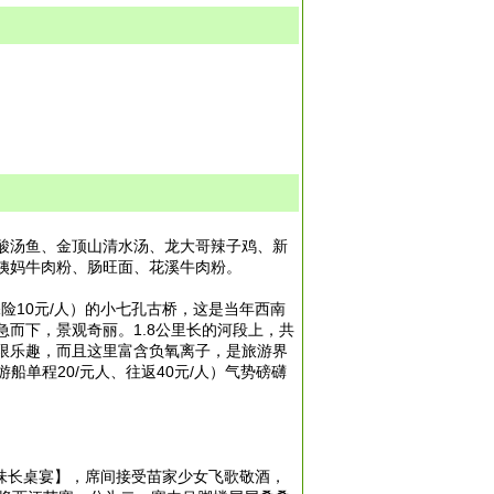
酸汤鱼、金顶山清水汤、龙大哥辣子鸡、新
姨妈牛肉粉、肠旺面、花溪牛肉粉。
险10元/人）的小七孔古桥，这是当年西南
而下，景观奇丽。1.8公里长的河段上，共
无限乐趣，而且这里富含负氧离子，是旅游界
单程20/元人、往返40元/人）气势磅礴
。
风味长桌宴】，席间接受苗家少女飞歌敬酒，