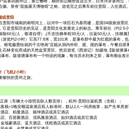
 千户苗寨四面环山，重峦叠嶂，梯田依山顺势直连云天，白水河穿寨而过
点缀。誉有“苗族露天博物馆”之称。游览完之后乘车前往贵阳，入住酒店
顺或贵阳
在贵阳市城南的南明河上，以河中一块巨石为基而建，是国3A级旅游景
它是贵阳历史的见证，是贵阳文化发展史上的标志。乘车前往（约2.5小
60元/人，敬请自理）,(不含扶梯单程30元/人，往返50元/人，扶梯
游览约2小时）它高77.8米，宽101米，是瀑布群中最为壮观的瀑布，
景、根笔藤墨绘就的千古绝画”且能从洞内外听、观、摸的瀑布，午餐后搭
上石林变化而成的天然盆景景区。然后游览《西游记》拍摄地【陡坡塘瀑
的瀑布。陡坡塘瀑布有一个特设的现象，每当洪水到来之前，瀑布都会发
州（飞机2小时）
束愉快的贵州之旅。
一正座（车辆大小按照实际人数安排），杭州-贵阳往返机票（含税）；
精品客栈+1晚安顺温泉酒店双人标准间，默认2人一间房核算，如产生单房
禾酒店、柏曼酒店、丽坤酒店或其它酒店
酒店、百苗聚酒店、清风雅居酒店、如归酒店或其它酒店
、金瑞豪酒店、蓝天酒店、优程酒店或其它酒店
艾莉金座、金苹果或其它酒店