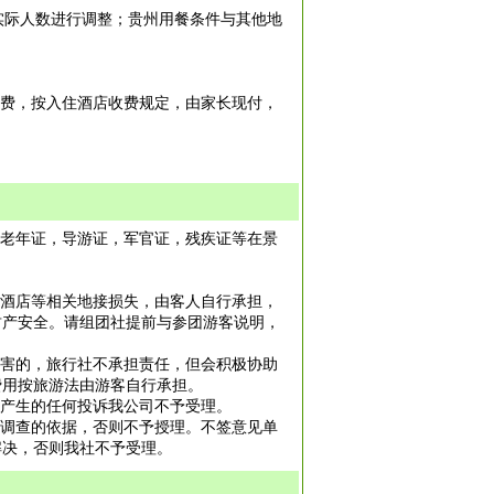
餐实际人数进行调整；贵州用餐条件与其他地
餐费，按入住酒店收费规定，由家长现付，
有老年证，导游证，军官证，残疾证等在景
、酒店等相关地接损失，由客人自行承担，
财产安全。请组团社提前与参团游客说明，
损害的，旅行社不承担责任，但会积极协助
费用按旅游法由游客自行承担。
此产生的任何投诉我公司不予受理。
量调查的依据，否则不予授理。不签意见单
解决，否则我社不予受理。