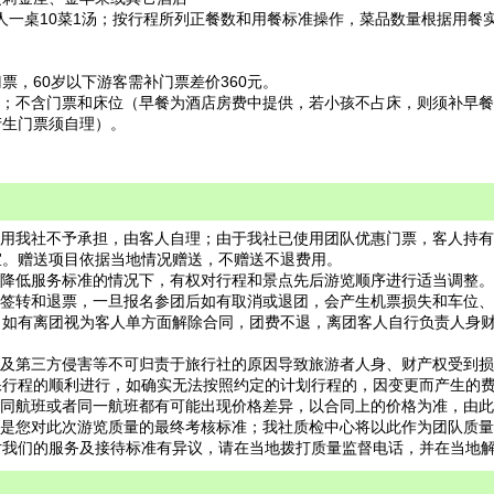
；十人一桌10菜1汤；按行程所列正餐数和用餐标准操作，菜品数量根据用
门票，60岁以下游客需补门票差价360元。
费；不含门票和床位（早餐为酒店房费中提供，若小孩不占床，则须补早
产生门票须自理）。
费用我社不予承担，由客人自理；由于我社已使用团队优惠门票，客人持
宜。赠送项目依据当地情况赠送，不赠送不退费用。
不降低服务标准的情况下，有权对行程和景点先后游览顺序进行适当调整。
能签转和退票，一旦报名参团后如有取消或退团，会产生机票损失和车位
，如有离团视为客人单方面解除合同，团费不退，离团客人自行负责人身
以及第三方侵害等不可归责于旅行社的原因导致旅游者人身、财产权受到
保行程的顺利进行，如确实无法按照约定的计划行程的，因变更而产生的
不同航班或者同一航班都有可能出现价格差异，以合同上的价格为准，由
这是您对此次游览质量的最终考核标准；我社质检中心将以此作为团队质
对我们的服务及接待标准有异议，请在当地拨打质量监督电话，并在当地