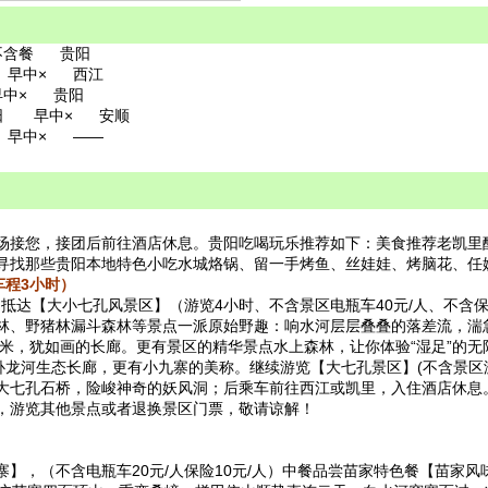
含餐 贵阳
 早中× 西江
中× 贵阳
贵阳 早中× 安顺
早中× ——
场接您，接团后前往酒店休息。贵阳吃喝玩乐推荐如下：美食推荐老凯里
寻找那些贵阳本地特色小吃水城烙锅、留一手烤鱼、丝娃娃、烤脑花、任
车程3小时）
，抵达【大小七孔风景区】（游览4小时、不含景区电瓶车40元/人、不含保
林、野猪林漏斗森林等景点一派原始野趣：响水河层层叠叠的落差流，湍急
多米，犹如画的长廊。更有景区的精华景点水上森林，让你体验“湿足”的
卧龙河生态长廊，更有小九寨的美称。继续游览【大七孔景区】(不含景区游船
大七孔石桥，险峻神奇的妖风洞；后乘车前往西江或凯里，入住酒店休息
，游览其他景点或者退换景区门票，敬请谅解！
】，（不含电瓶车20元/人保险10元/人）中餐品尝苗家特色餐【苗家